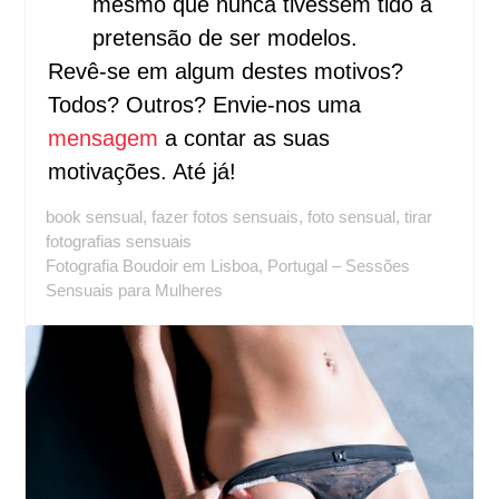
mesmo que nunca tivessem tido a
pretensão de ser modelos.
Revê-se em algum destes motivos?
Todos? Outros? Envie-nos uma
mensagem
a contar as suas
motivações. Até já!
book sensual
,
fazer fotos sensuais
,
foto sensual
,
tirar
fotografias sensuais
Fotografia Boudoir em Lisboa, Portugal – Sessões
Sensuais para Mulheres