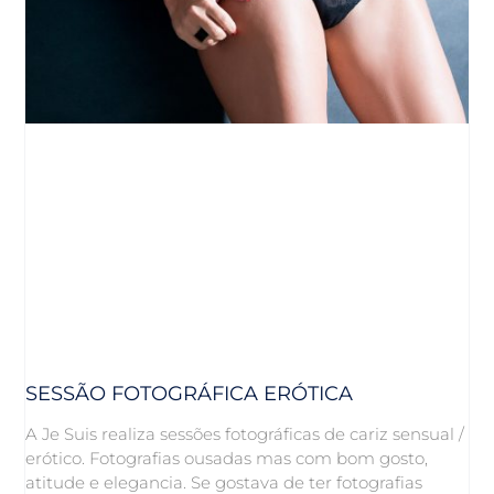
SESSÃO FOTOGRÁFICA ERÓTICA
A Je Suis realiza sessões fotográficas de cariz sensual /
erótico. Fotografias ousadas mas com bom gosto,
atitude e elegancia. Se gostava de ter fotografias