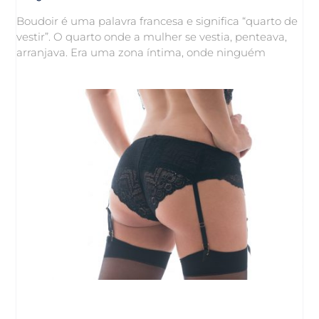
Boudoir é uma palavra francesa e significa “quarto de
vestir”. O quarto onde a mulher se vestia, penteava,
arranjava. Era uma zona íntima, onde ninguém