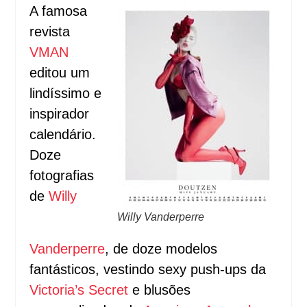
A famosa
revista
VMAN
editou um
lindíssimo e
inspirador
calendário.
Doze
fotografias
de
Willy
Willy Vanderperre
Vanderperre
, de doze modelos
fantásticos, vestindo sexy push-ups da
Victoria’s Secret
e blusões