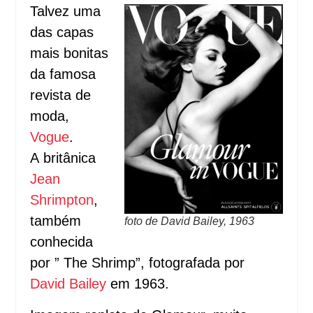
Talvez uma
das capas
mais bonitas
da famosa
revista de
moda,
Vogue
.
A bri­tâ­nica
Jean
Shrimpton
,
tam­bém
foto de David Bailey, 1963
conhe­cida
por ” The Shrimp”, fotografada por
David Bailey
em 1963.