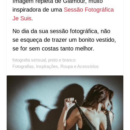
Imagem repleta de Glamour, muito
inspiradora de uma
Sessão Fotográfica
Je Suis
.
No dia da sua sessão fotográfica, não
se esqueça de trazer um bonito vestido,
se for sem costas tanto melhor.
fotografia sensual
,
preto e branco
Fotografias
,
Inspirações
,
Roupa e Acessórios