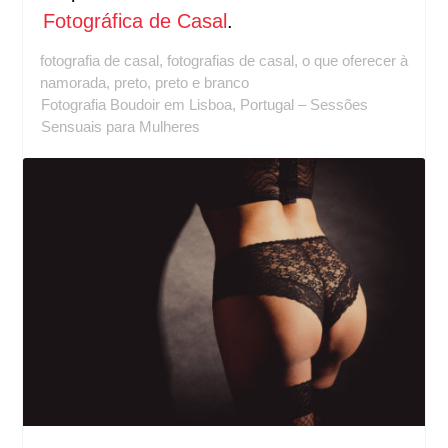
Fotográfica de Casal
.
fotografia de casal
,
fotografias de casal
,
o que oferecer à
namorada
,
preto
,
preto e branco
Fotografia Boudoir em Lisboa, Portugal – Sessões
Sensuais para Mulheres