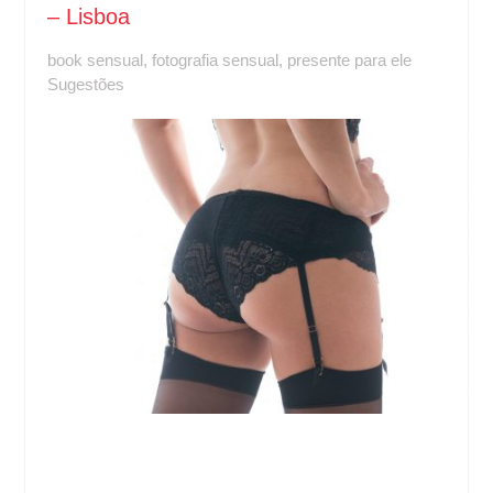
– Lisboa
book sensual
,
fotografia sensual
,
presente para ele
Sugestões