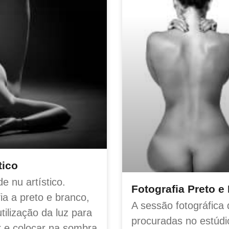
tico
e nu artístico.
Fotografia Preto e
a a preto e branco,
A sessão fotográfica 
tilização da luz para
procuradas no estúdi
r e colocar na sombra