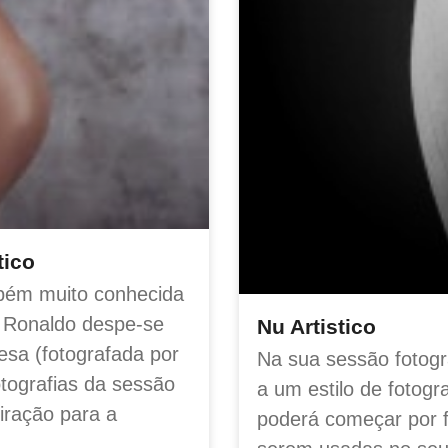
tico
bém muito conhecida
o Ronaldo despe-se
Nu Artistico
esa (fotografada por
Na sua sessão fotogr
otografias da sessão
a um estilo de fotog
iração para a
poderá começar por f