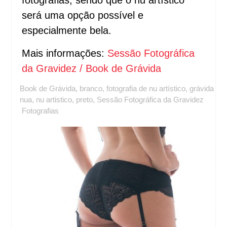
fotografias, sendo que o nu artístico
será uma opção possível e
especialmente bela.
Mais informações:
Sessão Fotográfica
da Gravidez / Book de Grávida
Book de Grávida
,
branco
,
fotografia de nu artístico
,
grávida
nua
,
nu artistico
,
preto
,
Sessão Fotográfica da Gravidez
Fotografias