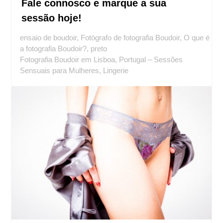
Fale connosco e marque a sua
sessão hoje!
ensaio de boudoir
,
Fotógrafo de fotografia Boudoir
,
O que é
a fotografia Boudoir?
,
preto
Fotografia Boudoir em Lisboa, Portugal – Sessões
Sensuais para Mulheres
,
Lingerie