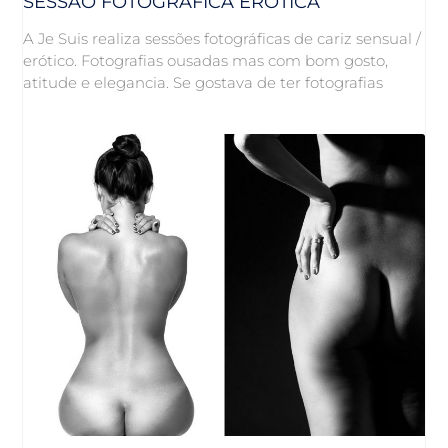
SESSÃO FOTOGRÁFICA ERÓTICA
A Je Suis realiza sessões fotográficas de cariz sensual /
erótico. Fotografias ousadas mas com bom gosto,
atitude e elegancia. Se gostava de ter fotografias