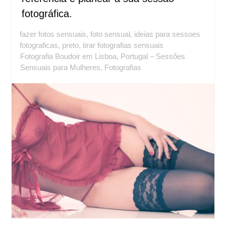
fotográfica.
fazer fotos sensuais
,
foto sensual
,
ideias para sessoes
fotograficas
,
preto
,
tirar fotografias sensuais
Fotografia Boudoir em Lisboa, Portugal – Sessões
Sensuais para Mulheres
,
Fotografias