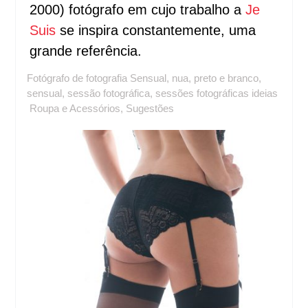
2000) fotógrafo em cujo trabalho a
Je
Suis
se inspira constantemente, uma
grande referência.
Fotógrafo de fotografia Sensual
,
nua
,
preto e branco
,
sensual
,
sessão fotográfica
,
sessões fotográficas ideias
Roupa e Acessórios
,
Sugestões