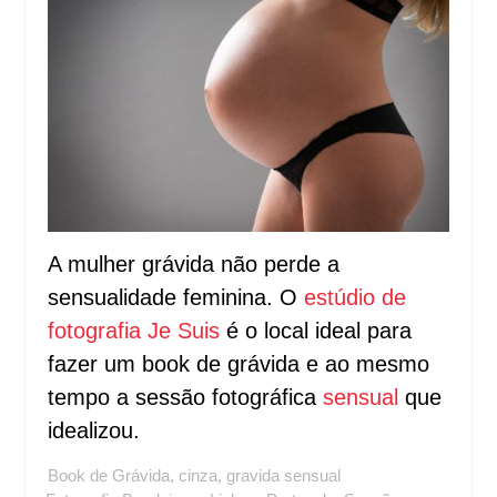
A mulher grávida não perde a
sensualidade feminina. O
estúdio de
fotografia Je Suis
é o local ideal para
fazer um book de grávida e ao mesmo
tempo a sessão fotográfica
sensual
que
idealizou.
Book de Grávida
,
cinza
,
gravida sensual