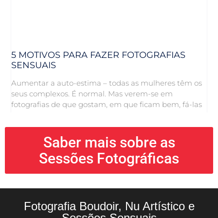
5 MOTIVOS PARA FAZER FOTOGRAFIAS
SENSUAIS
Aumentar a auto-estima – todas as mulheres têm os
seus complexos. É normal. Mas verem-se em
fotografias de que gostam, em que ficam bem, fá-las
Saber mais sobre as
Sessões Fotográficas
Fotografia Boudoir, Nu Artístico e
Sessões Sensuais