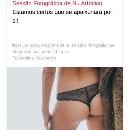
Sessão Fotográfica de Nu Artístico
.
Estamos certos que se apaixonará por
si!
fazer um book
,
fotografia de nu artístico
,
fotografia nua
,
fotografias nua
,
preto e branco
Fotografias
,
Sugestões