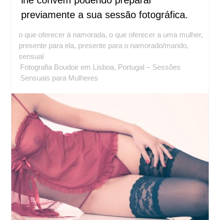
lhe convém podendo preparar
previamente a sua sessão fotográfica.
o que oferecer à namorada
,
o que oferecer a uma mulher
,
presente para ela
,
presente para o namorado/marido
,
sensual
Fotografia Boudoir em Lisboa, Portugal – Sessões
Sensuais para Mulheres