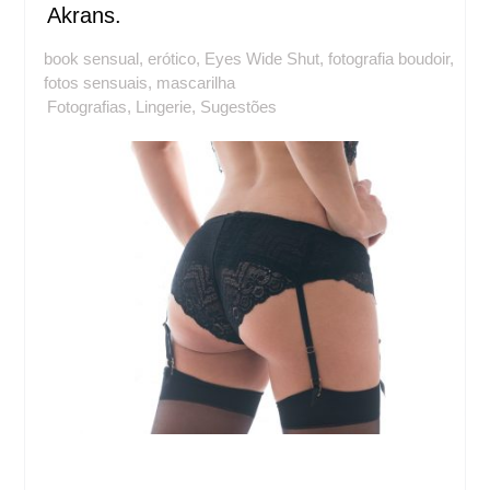
Akrans.
book sensual
,
erótico
,
Eyes Wide Shut
,
fotografia boudoir
,
fotos sensuais
,
mascarilha
Fotografias
,
Lingerie
,
Sugestões